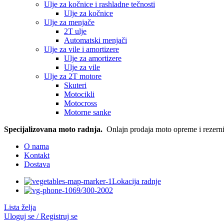
Ulje za kočnice i rashladne tečnosti
Ulje za kočnice
Ulje za menjače
2T ulje
Automatski menjači
Ulje za vile i amortizere
Ulje za amortizere
Ulje za vile
Ulje za 2T motore
Skuteri
Motocikli
Motocross
Motorne sanke
Specijalizovana moto radnja.
Onlajn prodaja moto opreme i rezerni
O nama
Kontakt
Dostava
Lokacija radnje
069/300-2002
Lista želja
Uloguj se / Registruj se