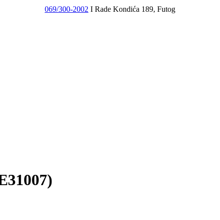
069/300-2002
I Rade Kondića 189, Futog
31007)