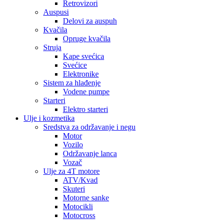
Retrovizori
Auspusi
Delovi za auspuh
Kvačila
Opruge kvačila
Struja
Kape svećica
Svećice
Elektronike
Sistem za hlađenje
Vodene pumpe
Starteri
Elektro starteri
Ulje i kozmetika
Sredstva za održavanje i negu
Motor
Vozilo
Održavanje lanca
Vozač
Ulje za 4T motore
ATV/Kvad
Skuteri
Motorne sanke
Motocikli
Motocross