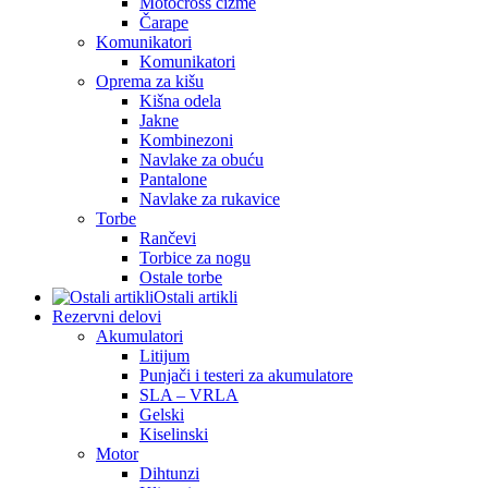
Motocross čizme
Čarape
Komunikatori
Komunikatori
Oprema za kišu
Kišna odela
Jakne
Kombinezoni
Navlake za obuću
Pantalone
Navlake za rukavice
Torbe
Rančevi
Torbice za nogu
Ostale torbe
Ostali artikli
Rezervni delovi
Akumulatori
Litijum
Punjači i testeri za akumulatore
SLA – VRLA
Gelski
Kiselinski
Motor
Dihtunzi