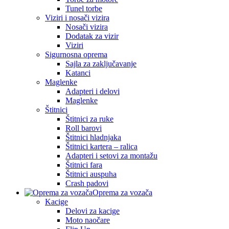
Tunel torbe
Viziri i nosači vizira
Nosači vizira
Dodatak za vizir
Viziri
Sigurnosna oprema
Sajla za zaključavanje
Katanci
Maglenke
Adapteri i delovi
Maglenke
Štitnici
Štitnici za ruke
Roll barovi
Štitnici hladnjaka
Štitnici kartera – ralica
Adapteri i setovi za montažu
Štitnici fara
Štitnici auspuha
Crash padovi
Oprema za vozača
Kacige
Delovi za kacige
Moto naočare