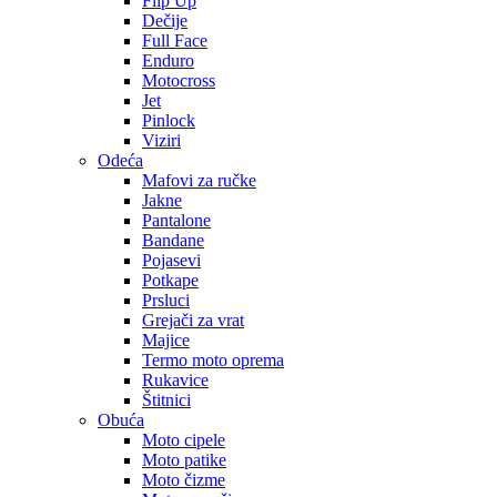
Flip Up
Dečije
Full Face
Enduro
Motocross
Jet
Pinlock
Viziri
Odeća
Mafovi za ručke
Jakne
Pantalone
Bandane
Pojasevi
Potkape
Prsluci
Grejači za vrat
Majice
Termo moto oprema
Rukavice
Štitnici
Obuća
Moto cipele
Moto patike
Moto čizme