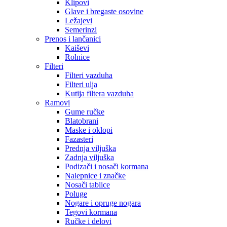
Klipovi
Glave i bregaste osovine
Ležajevi
Semerinzi
Prenos i lančanici
Kaiševi
Rolnice
Filteri
Filteri vazduha
Filteri ulja
Kutija filtera vazduha
Ramovi
Gume ručke
Blatobrani
Maske i oklopi
Fazasteri
Prednja viljuška
Zadnja viljuška
Podizači i nosači kormana
Nalepnice i značke
Nosači tablice
Poluge
Nogare i opruge nogara
Tegovi kormana
Ručke i delovi