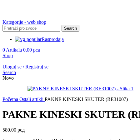
Kategorije - web shop
Search
Rasprodaja
0
Artikala
0,00
рсд
Shop
Uloguj se / Registruj se
Search
Novo
Početna
Ostali artikli
PAKNE KINESKI SKUTER (RE31007)
PAKNE KINESKI SKUTER (RE
580,00
рсд