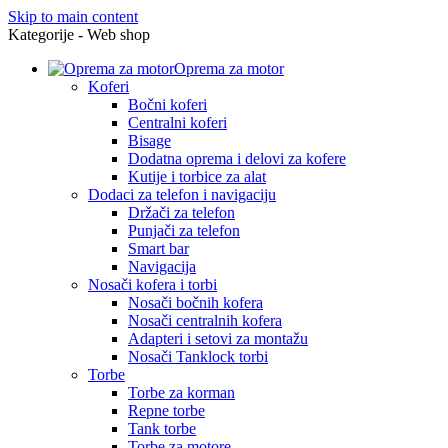
Skip to main content
Kategorije - Web shop
Oprema za motor
Koferi
Bočni koferi
Centralni koferi
Bisage
Dodatna oprema i delovi za kofere
Kutije i torbice za alat
Dodaci za telefon i navigaciju
Držači za telefon
Punjači za telefon
Smart bar
Navigacija
Nosači kofera i torbi
Nosači bočnih kofera
Nosači centralnih kofera
Adapteri i setovi za montažu
Nosači Tanklock torbi
Torbe
Torbe za korman
Repne torbe
Tank torbe
Torbe za motore