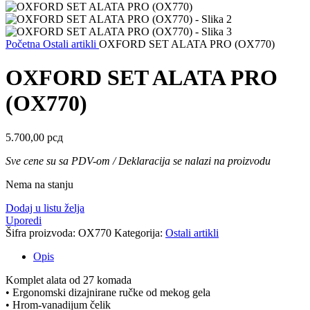
Početna
Ostali artikli
OXFORD SET ALATA PRO (OX770)
OXFORD SET ALATA PRO
(OX770)
5.700,00
рсд
Sve cene su sa PDV-om / Deklaracija se nalazi na proizvodu
Nema na stanju
Dodaj u listu želja
Uporedi
Šifra proizvoda:
OX770
Kategorija:
Ostali artikli
Opis
Komplet alata od 27 komada
• Ergonomski dizajnirane ručke od mekog gela
• Hrom-vanadijum čelik