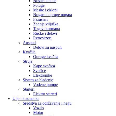
Nosači tablice
Poluge
Maske i oklopi
Nogare i opruge nogara
Fazasteri
Zadnja viljuška
Tegovi kormana
Ručke i delovi
Retrovizori
Auspusi
Delovi za auspuh
Kvačila
Opruge kvačila
Struja
Kape svećica
Svećice
Elektronike
Sistem za hlađenje
Vodene pumpe
Starteri
Elektro starteri
Ulje i kozmetika
Sredstva za održavanje i negu
Vozilo
Motor