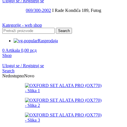
Uloguj se / Registruj se
069/300-2002
I Rade Kondića 189, Futog
Kategorije - web shop
Search
Rasprodaja
0
Artikala
0,00
рсд
Shop
Uloguj se / Registruj se
Search
Nedostupno
Novo