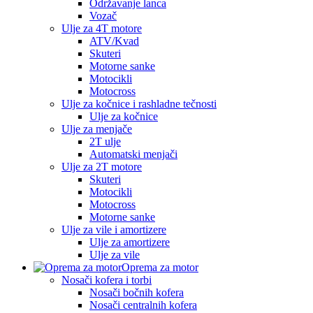
Održavanje lanca
Vozač
Ulje za 4T motore
ATV/Kvad
Skuteri
Motorne sanke
Motocikli
Motocross
Ulje za kočnice i rashladne tečnosti
Ulje za kočnice
Ulje za menjače
2T ulje
Automatski menjači
Ulje za 2T motore
Skuteri
Motocikli
Motocross
Motorne sanke
Ulje za vile i amortizere
Ulje za amortizere
Ulje za vile
Oprema za motor
Nosači kofera i torbi
Nosači bočnih kofera
Nosači centralnih kofera