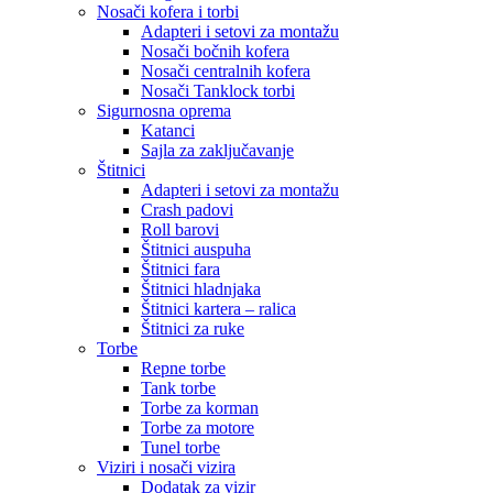
Nosači kofera i torbi
Adapteri i setovi za montažu
Nosači bočnih kofera
Nosači centralnih kofera
Nosači Tanklock torbi
Sigurnosna oprema
Katanci
Sajla za zaključavanje
Štitnici
Adapteri i setovi za montažu
Crash padovi
Roll barovi
Štitnici auspuha
Štitnici fara
Štitnici hladnjaka
Štitnici kartera – ralica
Štitnici za ruke
Torbe
Repne torbe
Tank torbe
Torbe za korman
Torbe za motore
Tunel torbe
Viziri i nosači vizira
Dodatak za vizir