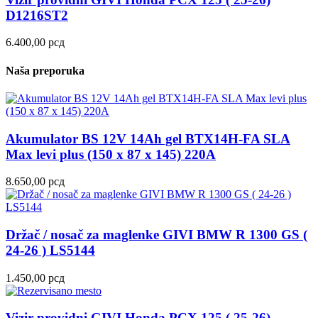
D1216ST2
6.400,00
рсд
Naša preporuka
Akumulator BS 12V 14Ah gel BTX14H-FA SLA
Max levi plus (150 x 87 x 145) 220A
8.650,00
рсд
Držač / nosač za maglenke GIVI BMW R 1300 GS (
24-26 ) LS5144
1.450,00
рсд
Vizir providni GIVI Honda PCX 125 ( 25-26)