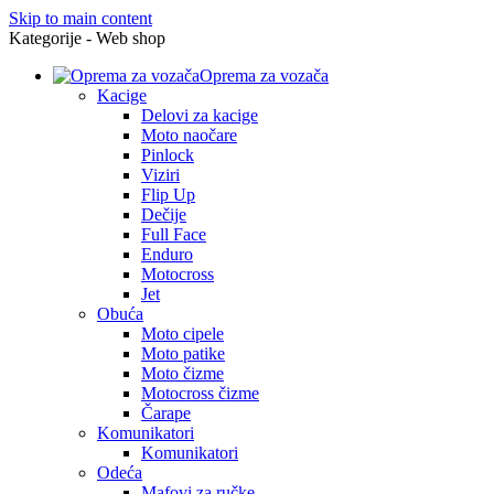
Skip to main content
Kategorije - Web shop
Oprema za vozača
Kacige
Delovi za kacige
Moto naočare
Pinlock
Viziri
Flip Up
Dečije
Full Face
Enduro
Motocross
Jet
Obuća
Moto cipele
Moto patike
Moto čizme
Motocross čizme
Čarape
Komunikatori
Komunikatori
Odeća
Mafovi za ručke