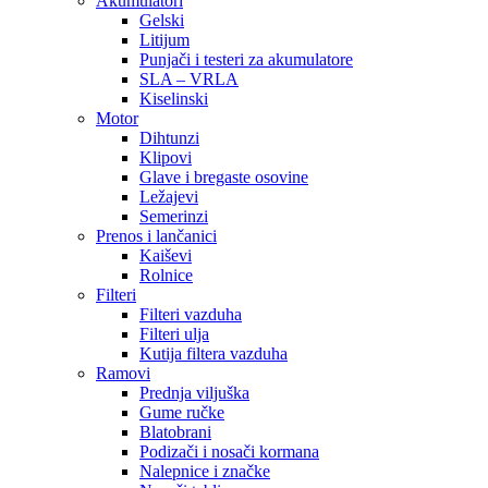
Akumulatori
Gelski
Litijum
Punjači i testeri za akumulatore
SLA – VRLA
Kiselinski
Motor
Dihtunzi
Klipovi
Glave i bregaste osovine
Ležajevi
Semerinzi
Prenos i lančanici
Kaiševi
Rolnice
Filteri
Filteri vazduha
Filteri ulja
Kutija filtera vazduha
Ramovi
Prednja viljuška
Gume ručke
Blatobrani
Podizači i nosači kormana
Nalepnice i značke