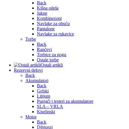
Back
Kišna odela
Jakne
Kombinezoni
Navlake za obuću
Pantalone
Navlake za rukavice
Torbe
Back
Rančevi
Torbice za nogu
Ostale torbe
Ostali artikli
Rezervni delovi
Back
Akumulatori
Back
Gelski
Litijum
Punjači i testeri za akumulatore
SLA – VRLA
Kiselinski
Motor
Back
Dihtunzi