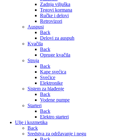
Zadnja viljuška
Tegovi kormana
Ručke i delovi
Retrovizori
Auspusi
Back
Delovi za auspuh
Kvačila
Back
Opruge kvačila
Struja
Back
Kape svećica
Svećice
Elektronike
Sistem za hlađenje
Back
Vodene pumpe
Starteri
Back
Elektro starteri
Ulje i kozmetika
Back
Sredstva za održavanje i negu
Back