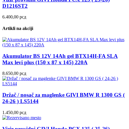
D1216ST2
6.400,00
рсд
Artikli na akciji
Akumulator BS 12V 14Ah gel BTX14H-FA SLA
Max levi plus (150 x 87 x 145) 220A
8.650,00
рсд
Držač / nosač za maglenke GIVI BMW R 1300 GS (
24-26 ) LS5144
1.450,00
рсд
Vizir providni GIVI Honda PCX 125 ( 25-26)