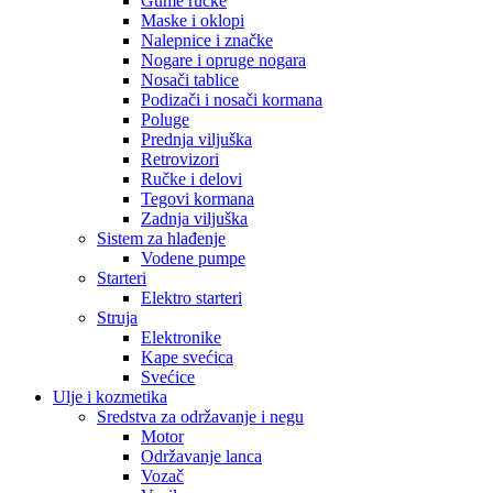
Gume ručke
Maske i oklopi
Nalepnice i značke
Nogare i opruge nogara
Nosači tablice
Podizači i nosači kormana
Poluge
Prednja viljuška
Retrovizori
Ručke i delovi
Tegovi kormana
Zadnja viljuška
Sistem za hlađenje
Vodene pumpe
Starteri
Elektro starteri
Struja
Elektronike
Kape svećica
Svećice
Ulje i kozmetika
Sredstva za održavanje i negu
Motor
Održavanje lanca
Vozač