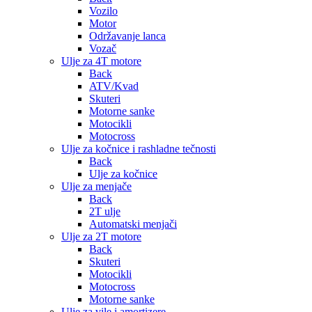
Vozilo
Motor
Održavanje lanca
Vozač
Ulje za 4T motore
Back
ATV/Kvad
Skuteri
Motorne sanke
Motocikli
Motocross
Ulje za kočnice i rashladne tečnosti
Back
Ulje za kočnice
Ulje za menjače
Back
2T ulje
Automatski menjači
Ulje za 2T motore
Back
Skuteri
Motocikli
Motocross
Motorne sanke
Ulje za vile i amortizere