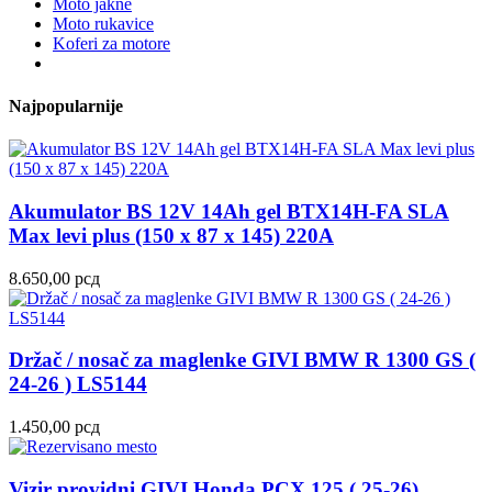
Moto jakne
Moto rukavice
Koferi za motore
Najpopularnije
Akumulator BS 12V 14Ah gel BTX14H-FA SLA
Max levi plus (150 x 87 x 145) 220A
8.650,00
рсд
Držač / nosač za maglenke GIVI BMW R 1300 GS (
24-26 ) LS5144
1.450,00
рсд
Vizir providni GIVI Honda PCX 125 ( 25-26)