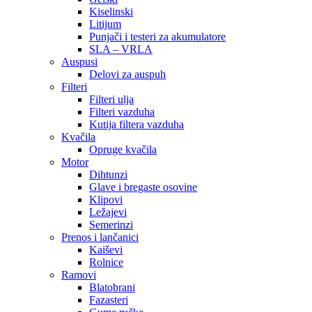
Kiselinski
Litijum
Punjači i testeri za akumulatore
SLA – VRLA
Auspusi
Delovi za auspuh
Filteri
Filteri ulja
Filteri vazduha
Kutija filtera vazduha
Kvačila
Opruge kvačila
Motor
Dihtunzi
Glave i bregaste osovine
Klipovi
Ležajevi
Semerinzi
Prenos i lančanici
Kaiševi
Rolnice
Ramovi
Blatobrani
Fazasteri