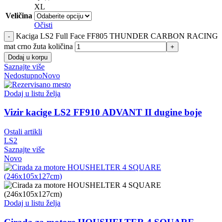
XL
Veličina
Očisti
Kaciga LS2 Full Face FF805 THUNDER CARBON RACING
mat crno žuta količina
Dodaj u korpu
Saznajte više
Nedostupno
Novo
Dodaj u listu želja
Vizir kacige LS2 FF910 ADVANT II dugine boje
Ostali artikli
LS2
Saznajte više
Novo
Dodaj u listu želja