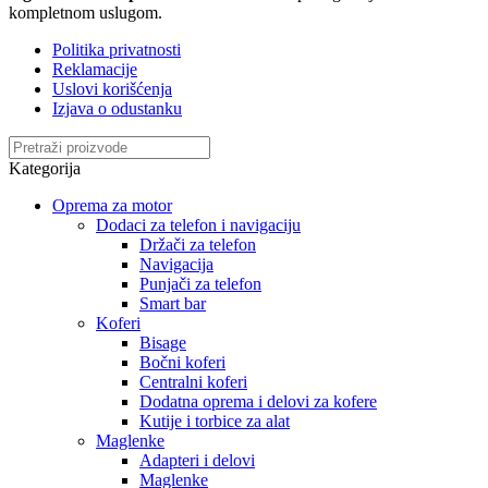
kompletnom uslugom.
Politika privatnosti
Reklamacije
Uslovi korišćenja
Izjava o odustanku
Kategorija
Oprema za motor
Dodaci za telefon i navigaciju
Držači za telefon
Navigacija
Punjači za telefon
Smart bar
Koferi
Bisage
Bočni koferi
Centralni koferi
Dodatna oprema i delovi za kofere
Kutije i torbice za alat
Maglenke
Adapteri i delovi
Maglenke