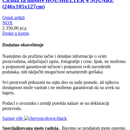
Cirada za motore HOUSHELTER 4 SQUARE
(246x105x127cm)
Ostali artikli
NOX
2.350,00
рсд
Dodaj u korpu
Dodatno obaveštenje
Nastojimo da pružimo tačne i detaljne informacije o svim
proizvodima, uključujući opise, fotografije i cene. Ipak, ne možemo
u potpunosti garantovati tačnost i potpunost svih navedenih
podataka, niti isključiti mogućnost nenamernih grešaka.
Svi proizvodi prikazani na sajtu deo su naše ponude, ali njihova
dostupnost može varirati i ne možemo garantovati da su uvek na
lageru.
Podaci o uvozniku i zemlji porekla nalaze se na deklaraciji
proizvoda.
Saznaj više
Specijalizovana moto radnja.
Bavimo se prodajom moto opreme,