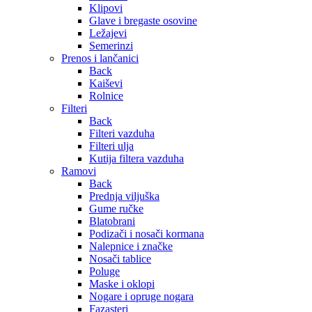
Klipovi
Glave i bregaste osovine
Ležajevi
Semerinzi
Prenos i lančanici
Back
Kaiševi
Rolnice
Filteri
Back
Filteri vazduha
Filteri ulja
Kutija filtera vazduha
Ramovi
Back
Prednja viljuška
Gume ručke
Blatobrani
Podizači i nosači kormana
Nalepnice i značke
Nosači tablice
Poluge
Maske i oklopi
Nogare i opruge nogara
Fazasteri