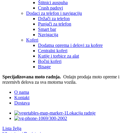
Štitnici auspuha
Crash padovi
Dodaci za telefon i navigaciju
Držači za telefon
Punjači za telefon
Smart bar
Navigacija
Koferi
Dodatna oprema i delovi za kofere
Centralni koferi
Kutije i torbice za alat
Bočni koferi
Bisage
Specijalizovana moto radnja.
Onlajn prodaja moto opreme i
rezernivh delova za sva motorna vozila.
O nama
Kontakt
Dostava
Lokacija radnje
069/300-2002
Lista želja