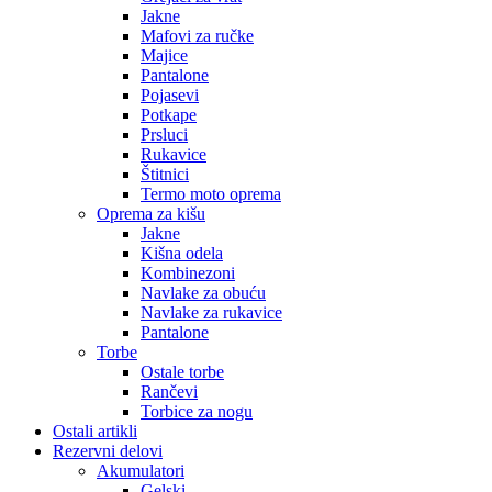
Jakne
Mafovi za ručke
Majice
Pantalone
Pojasevi
Potkape
Prsluci
Rukavice
Štitnici
Termo moto oprema
Oprema za kišu
Jakne
Kišna odela
Kombinezoni
Navlake za obuću
Navlake za rukavice
Pantalone
Torbe
Ostale torbe
Rančevi
Torbice za nogu
Ostali artikli
Rezervni delovi
Akumulatori
Gelski