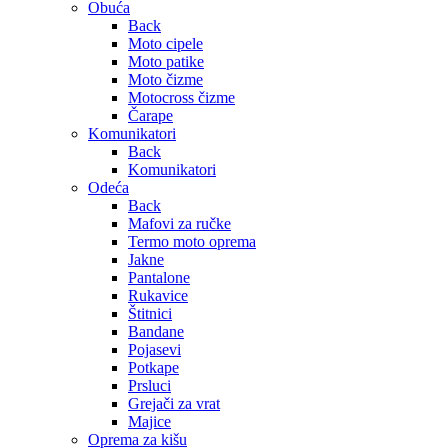
Obuća
Back
Moto cipele
Moto patike
Moto čizme
Motocross čizme
Čarape
Komunikatori
Back
Komunikatori
Odeća
Back
Mafovi za ručke
Termo moto oprema
Jakne
Pantalone
Rukavice
Štitnici
Bandane
Pojasevi
Potkape
Prsluci
Grejači za vrat
Majice
Oprema za kišu