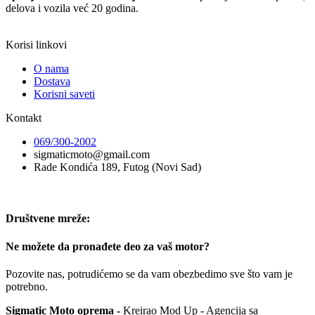
delova i vozila već 20 godina.
Korisi linkovi
O nama
Dostava
Korisni saveti
Kontakt
069/300-2002
sigmaticmoto@gmail.com
Rade Kondića 189, Futog (Novi Sad)
Društvene mreže:
Ne možete da pronađete deo za vaš motor?
Pozovite nas, potrudićemo se da vam obezbedimo sve što vam je
potrebno.
Sigmatic Moto oprema -
Kreirao Mod Up - Agencija sa