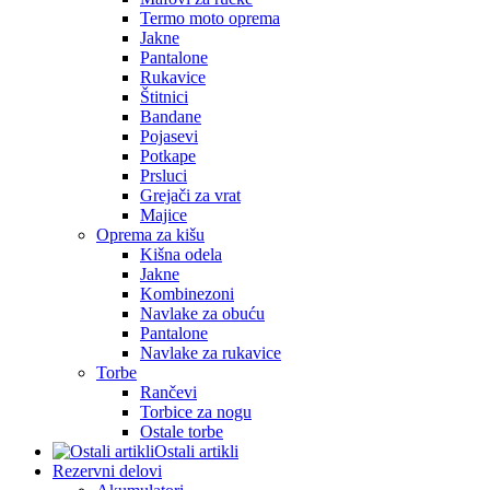
Termo moto oprema
Jakne
Pantalone
Rukavice
Štitnici
Bandane
Pojasevi
Potkape
Prsluci
Grejači za vrat
Majice
Oprema za kišu
Kišna odela
Jakne
Kombinezoni
Navlake za obuću
Pantalone
Navlake za rukavice
Torbe
Rančevi
Torbice za nogu
Ostale torbe
Ostali artikli
Rezervni delovi