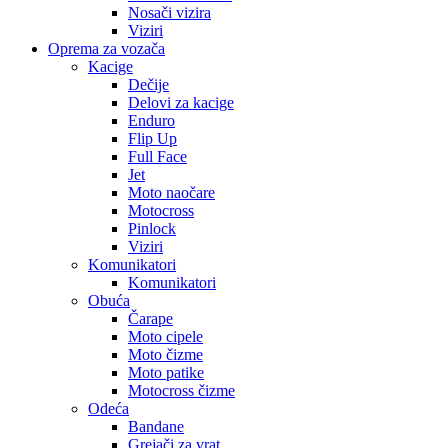
Nosači vizira
Viziri
Oprema za vozača
Kacige
Dečije
Delovi za kacige
Enduro
Flip Up
Full Face
Jet
Moto naočare
Motocross
Pinlock
Viziri
Komunikatori
Komunikatori
Obuća
Čarape
Moto cipele
Moto čizme
Moto patike
Motocross čizme
Odeća
Bandane
Grejači za vrat