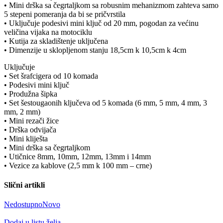
• Mini drška sa čegrtaljkom sa robusnim mehanizmom zahteva samo
5 stepeni pomeranja da bi se pričvrstila
• Uključuje podesivi mini ključ od 20 mm, pogodan za većinu
veličina vijaka na motociklu
• Kutija za skladištenje uključena
• Dimenzije u sklopljenom stanju 18,5cm k 10,5cm k 4cm
Uključuje
• Set šrafcigera od 10 komada
• Podesivi mini ključ
• Produžna šipka
• Set šestougaonih ključeva od 5 komada (6 mm, 5 mm, 4 mm, 3
mm, 2 mm)
• Mini rezači žice
• Drška odvijača
• Mini kliješta
• Mini drška sa čegrtaljkom
• Utičnice 8mm, 10mm, 12mm, 13mm i 14mm
• Vezice za kablove (2,5 mm k 100 mm – crne)
Slični artikli
Nedostupno
Novo
Dodaj u listu želja