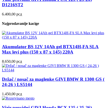
D1216ST2
6.400,00
рсд
Najprodavanije kacige
Akumulator BS 12V 14Ah gel BTX14H-FA SLA
Max levi plus (150 x 87 x 145) 220A
8.650,00
рсд
Držač / nosač za maglenke GIVI BMW R 1300 GS (
24-26 ) LS5144
1.450,00
рсд
Vizir providni GIVI Honda PCX 125 ( 25-26)