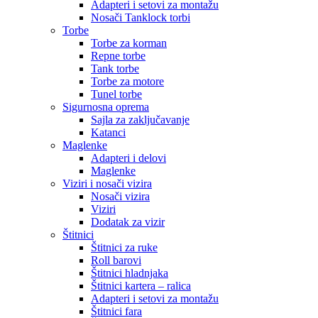
Adapteri i setovi za montažu
Nosači Tanklock torbi
Torbe
Torbe za korman
Repne torbe
Tank torbe
Torbe za motore
Tunel torbe
Sigurnosna oprema
Sajla za zaključavanje
Katanci
Maglenke
Adapteri i delovi
Maglenke
Viziri i nosači vizira
Nosači vizira
Viziri
Dodatak za vizir
Štitnici
Štitnici za ruke
Roll barovi
Štitnici hladnjaka
Štitnici kartera – ralica
Adapteri i setovi za montažu
Štitnici fara