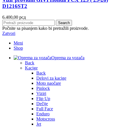
D1216ST2
6.400,00
рсд
Search
Počnite sa pisanjem kako bi pretražili proizvode.
Zatvori
Meni
Shop
Oprema za vozača
Back
Kacige
Back
Delovi za kacige
Moto naočare
Pinlock
Viziri
Flip Up
Dečije
Full Face
Enduro
Motocross
Jet