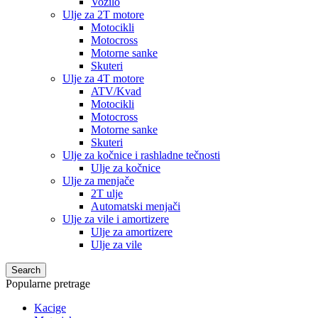
Vozilo
Ulje za 2T motore
Motocikli
Motocross
Motorne sanke
Skuteri
Ulje za 4T motore
ATV/Kvad
Motocikli
Motocross
Motorne sanke
Skuteri
Ulje za kočnice i rashladne tečnosti
Ulje za kočnice
Ulje za menjače
2T ulje
Automatski menjači
Ulje za vile i amortizere
Ulje za amortizere
Ulje za vile
Search
Popularne pretrage
Kacige