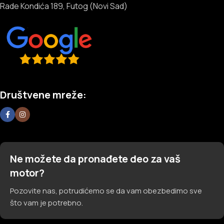
Rade Kondića 189, Futog (Novi Sad)
Društvene mreže:
Ne možete da pronađete deo za vaš
motor?
Pozovite nas, potrudićemo se da vam obezbedimo sve
što vam je potrebno.