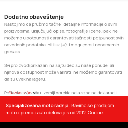
Dodatno obaveštenje
Nastojimo da pružimo tačne i detaljne informacije o svim
proizvodima, uključujući opise, fotografije i cene. Ipak, ne
možemo u potpunosti garantovati tačnost i potpunost svih
navedenih podataka, niti isključiti mogućnost nenamernih
grešaka.
Svi proizvodi prikazani na sajtu deo su naše ponude, ali
njihova dostupnost može varirati i ne možemo garantovati
da su uvek na lageru.
Podaci o uvozniku i zemlji porekla nalaze se na deklaraciji
Saznaj više
proizvoda.
Specijalizovana moto radnja.
Bavimo se prodajom
moto opreme i auto delova jos od 2012. Godine.