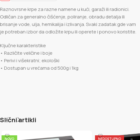
Raznovrsne krpe za razne namene u kući, garaži ili radionici.
Odličan za generalno čišćenje, poliranje, obradu detalja ili
brisanje vode, ulja, hemikalija i izlivanja. Svaki zadatak gde vam
je potreban izbor da odložite krpu ili operete i ponovo koristite.
Ključne karakteristike
• Različite veličine i boje
• Perivi i višekratni; ekološki
• Dostupan u vrećama od 500g i 1kg
Slični artikli
NOVO
NEDOSTUPNO