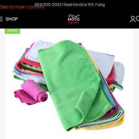
069/300-2002
I Rade Kondića 189, Futog
Skip to main content
SHOP
NOVO