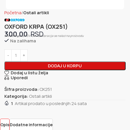
Početna
Ostali artikli
OXFORD KRPA (OX251)
300,00
Sve cene su sa PDV-om / Deklaracija se nalazi na proizvodu
Na zalihama
DODAJ U KORPU
Dodaj u listu želja
Uporedi
Šifra proizvoda:
OX251
Kategorija:
Ostali artikli
1
Artikal prodato u poslednjih 24 sata
Opis
Dodatne informacije