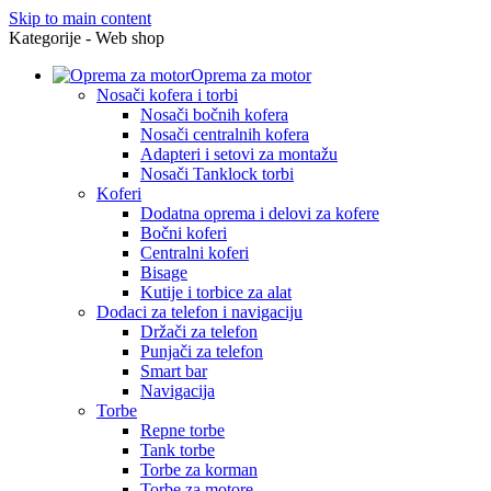
Skip to main content
Kategorije - Web shop
Oprema za motor
Nosači kofera i torbi
Nosači bočnih kofera
Nosači centralnih kofera
Adapteri i setovi za montažu
Nosači Tanklock torbi
Koferi
Dodatna oprema i delovi za kofere
Bočni koferi
Centralni koferi
Bisage
Kutije i torbice za alat
Dodaci za telefon i navigaciju
Držači za telefon
Punjači za telefon
Smart bar
Navigacija
Torbe
Repne torbe
Tank torbe
Torbe za korman
Torbe za motore