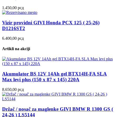
1.450,00
рсд
Vizir providni GIVI Honda PCX 125 ( 25-26)
D1216ST2
6.400,00
рсд
Artikli na akciji
Akumulator BS 12V 14Ah gel BTX14H-FA SLA
Max levi plus (150 x 87 x 145) 220A
8.650,00
рсд
Držač / nosač za maglenke GIVI BMW R 1300 GS (
24-26 ) LS5144