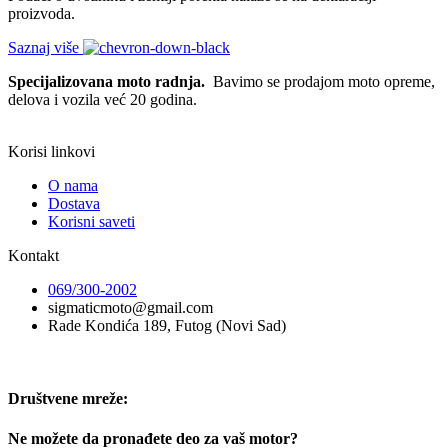
proizvoda.
Saznaj više
Specijalizovana moto radnja.
Bavimo se prodajom moto opreme,
delova i vozila već 20 godina.
Korisi linkovi
O nama
Dostava
Korisni saveti
Kontakt
069/300-2002
sigmaticmoto@gmail.com
Rade Kondića 189, Futog (Novi Sad)
Društvene mreže:
Ne možete da pronađete deo za vaš motor?