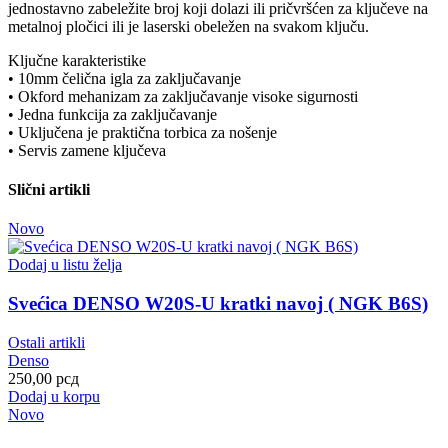
jednostavno zabeležite broj koji dolazi ili pričvršćen za ključeve na
metalnoj pločici ili je laserski obeležen na svakom ključu.
Ključne karakteristike
• 10mm čelična igla za zaključavanje
• Okford mehanizam za zaključavanje visoke sigurnosti
• Jedna funkcija za zaključavanje
• Uključena je praktična torbica za nošenje
• Servis zamene ključeva
Slični artikli
Novo
Dodaj u listu želja
Svećica DENSO W20S-U kratki navoj ( NGK B6S)
Ostali artikli
Denso
250,00
рсд
Dodaj u korpu
Novo