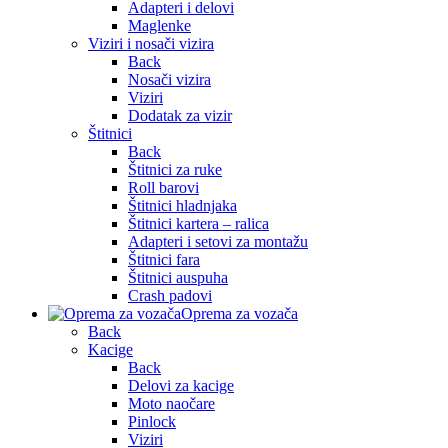
Adapteri i delovi
Maglenke
Viziri i nosači vizira
Back
Nosači vizira
Viziri
Dodatak za vizir
Štitnici
Back
Štitnici za ruke
Roll barovi
Štitnici hladnjaka
Štitnici kartera – ralica
Adapteri i setovi za montažu
Štitnici fara
Štitnici auspuha
Crash padovi
Oprema za vozača
Back
Kacige
Back
Delovi za kacige
Moto naočare
Pinlock
Viziri