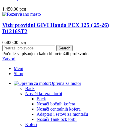
1.450,00
рсд
Vizir providni GIVI Honda PCX 125 ( 25-26)
D1216ST2
6.400,00
рсд
Search
Počnite sa pisanjem kako bi pretražili proizvode.
Zatvori
Meni
Shop
Oprema za motor
Back
Nosači kofera i torbi
Back
Nosači bočnih kofera
Nosači centralnih kofera
Adapteri i setovi za montažu
Nosači Tanklock torbi
Koferi