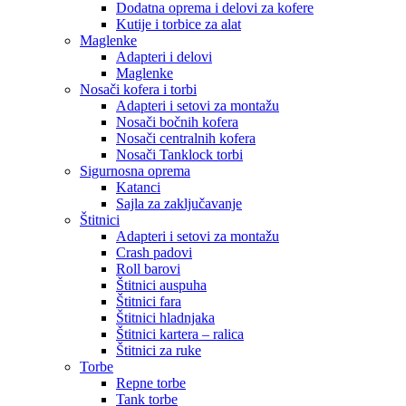
Dodatna oprema i delovi za kofere
Kutije i torbice za alat
Maglenke
Adapteri i delovi
Maglenke
Nosači kofera i torbi
Adapteri i setovi za montažu
Nosači bočnih kofera
Nosači centralnih kofera
Nosači Tanklock torbi
Sigurnosna oprema
Katanci
Sajla za zaključavanje
Štitnici
Adapteri i setovi za montažu
Crash padovi
Roll barovi
Štitnici auspuha
Štitnici fara
Štitnici hladnjaka
Štitnici kartera – ralica
Štitnici za ruke
Torbe
Repne torbe
Tank torbe