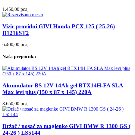
1.450,00
рсд
Vizir providni GIVI Honda PCX 125 ( 25-26)
D1216ST2
6.400,00
рсд
Naša preporuka
Akumulator BS 12V 14Ah gel BTX14H-FA SLA
Max levi plus (150 x 87 x 145) 220A
8.650,00
рсд
Držač / nosač za maglenke GIVI BMW R 1300 GS (
24-26 ) LS5144