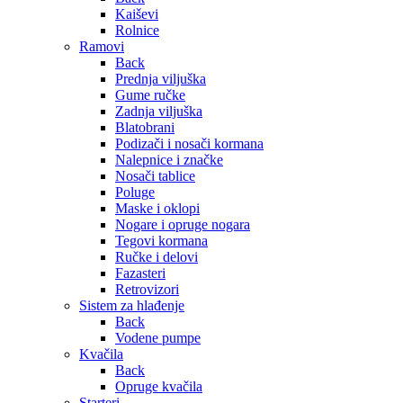
Kaiševi
Rolnice
Ramovi
Back
Prednja viljuška
Gume ručke
Zadnja viljuška
Blatobrani
Podizači i nosači kormana
Nalepnice i značke
Nosači tablice
Poluge
Maske i oklopi
Nogare i opruge nogara
Tegovi kormana
Ručke i delovi
Fazasteri
Retrovizori
Sistem za hlađenje
Back
Vodene pumpe
Kvačila
Back
Opruge kvačila
Starteri