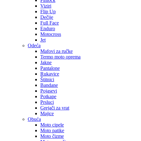
Pinlock
Viziri
Flip Up
Dečije
Full Face
Enduro
Motocross
Jet
Odeća
Mafovi za ručke
Termo moto oprema
Jakne
Pantalone
Rukavice
Štitnici
Bandane
Pojasevi
Potkape
Prsluci
Grejači za vrat
Majice
Obuća
Moto cipele
Moto patike
Moto čizme