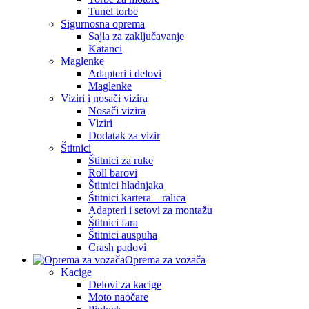
Tunel torbe
Sigurnosna oprema
Sajla za zaključavanje
Katanci
Maglenke
Adapteri i delovi
Maglenke
Viziri i nosači vizira
Nosači vizira
Viziri
Dodatak za vizir
Štitnici
Štitnici za ruke
Roll barovi
Štitnici hladnjaka
Štitnici kartera – ralica
Adapteri i setovi za montažu
Štitnici fara
Štitnici auspuha
Crash padovi
Oprema za vozača
Kacige
Delovi za kacige
Moto naočare