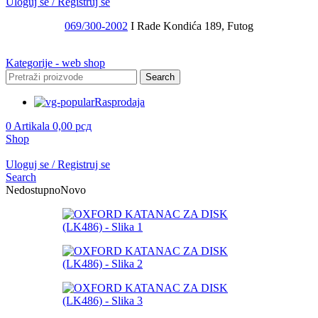
Uloguj se / Registruj se
069/300-2002
I Rade Kondića 189, Futog
Kategorije - web shop
Search
Rasprodaja
0
Artikala
0,00
рсд
Shop
Uloguj se / Registruj se
Search
Nedostupno
Novo