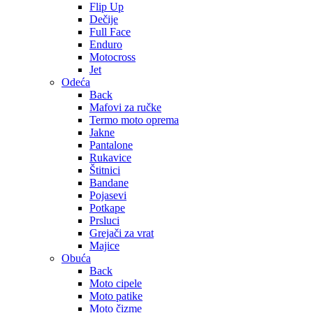
Flip Up
Dečije
Full Face
Enduro
Motocross
Jet
Odeća
Back
Mafovi za ručke
Termo moto oprema
Jakne
Pantalone
Rukavice
Štitnici
Bandane
Pojasevi
Potkape
Prsluci
Grejači za vrat
Majice
Obuća
Back
Moto cipele
Moto patike
Moto čizme