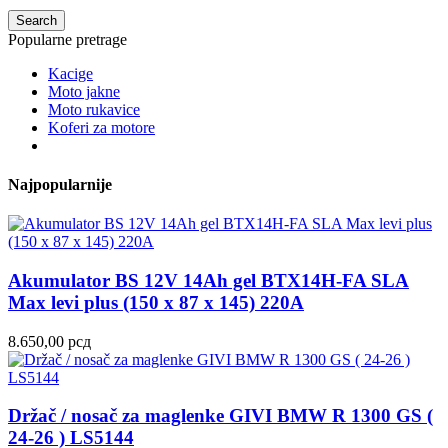
Search
Popularne pretrage
Kacige
Moto jakne
Moto rukavice
Koferi za motore
Najpopularnije
Akumulator BS 12V 14Ah gel BTX14H-FA SLA
Max levi plus (150 x 87 x 145) 220A
8.650,00
рсд
Držač / nosač za maglenke GIVI BMW R 1300 GS (
24-26 ) LS5144