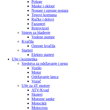
Poluge
Maske i oklopi
Nogare i opruge nogara
Tegovi kormana
Ručke i delovi
Fazasteri
Retrovizori
Sistem za hlađenje
Vodene pumpe
Kvačila
Opruge kvačila
Starteri
Elektro starteri
Ulje i kozmetika
Sredstva za održavanje i negu
Vozilo
Motor
Održavanje lanca
Vozač
Ulje za 4T motore
ATV/Kvad
Skuteri
Motorne sanke
Motocikli
Motocross