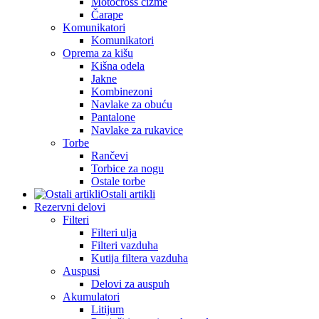
Motocross čizme
Čarape
Komunikatori
Komunikatori
Oprema za kišu
Kišna odela
Jakne
Kombinezoni
Navlake za obuću
Pantalone
Navlake za rukavice
Torbe
Rančevi
Torbice za nogu
Ostale torbe
Ostali artikli
Rezervni delovi
Filteri
Filteri ulja
Filteri vazduha
Kutija filtera vazduha
Auspusi
Delovi za auspuh
Akumulatori
Litijum