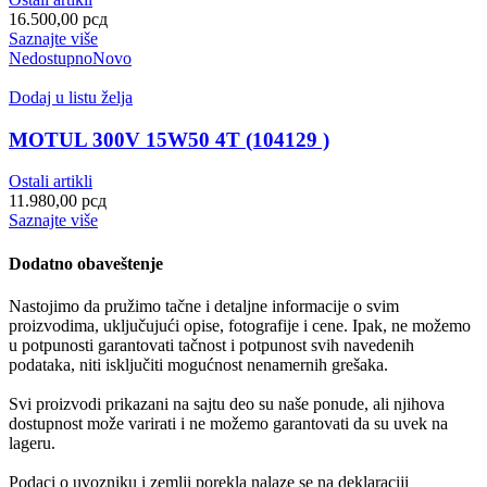
16.500,00
рсд
Saznajte više
Nedostupno
Novo
Dodaj u listu želja
MOTUL 300V 15W50 4T (104129 )
Ostali artikli
11.980,00
рсд
Saznajte više
Dodatno obaveštenje
Nastojimo da pružimo tačne i detaljne informacije o svim
proizvodima, uključujući opise, fotografije i cene. Ipak, ne možemo
u potpunosti garantovati tačnost i potpunost svih navedenih
podataka, niti isključiti mogućnost nenamernih grešaka.
Svi proizvodi prikazani na sajtu deo su naše ponude, ali njihova
dostupnost može varirati i ne možemo garantovati da su uvek na
lageru.
Podaci o uvozniku i zemlji porekla nalaze se na deklaraciji