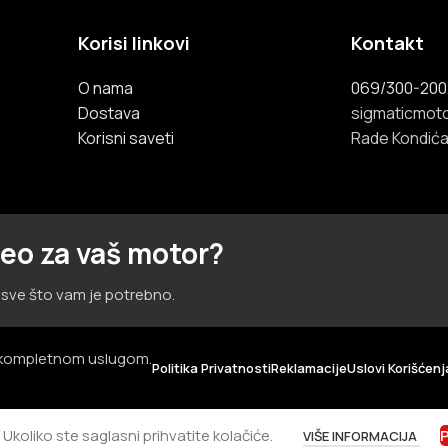
Korisi linkovi
Kontakt
O nama
069/300-200
Dostava
sigmaticmot
Korisni saveti
Rade Kondića
eo za vaš motor?
sve što vam je potrebno.
a kompletnom uslugom.
Politika Privatnosti
Reklamacije
Uslovi Korišćenj
Ukoliko ste saglasni prihvatite kolačiće.
VIŠE INFORMACIJA