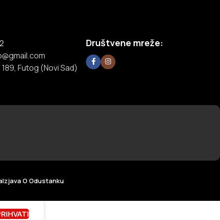
Društvene mreže:
2
o@gmail.com
 189, Futog (Novi Sad)
a
Izjava O Odustanku
PRIHVATI