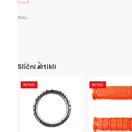
NULL
Slični artikli
NOVO
NOVO