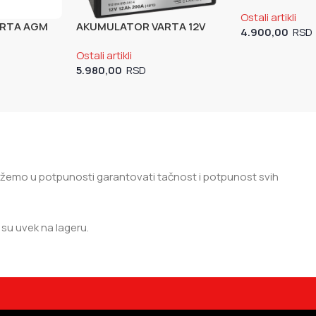
12V 12AH (YB1
Ostali artikli
ARTA AGM
AKUMULATOR VARTA 12V
4.900,00
VARTA)
12AH YTX14-4 (YTX14-4)
Ostali artikli
5.980,00
 možemo u potpunosti garantovati tačnost i potpunost svih
su uvek na lageru.