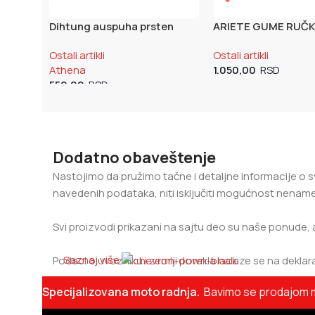
Dihtung auspuha prsten
ARIETE GUME RUČ
(32x42x2,65) Athena
NARANDZASTE (AR
Ostali artikli
Ostali artikli
AR)
Athena
1.050,00
550,00
Dodatno obaveštenje
Nastojimo da pružimo tačne i detaljne informacije o s
navedenih podataka, niti isključiti mogućnost nename
Svi proizvodi prikazani na sajtu deo su naše ponude, 
Saznaj više
Podaci o uvozniku i zemlji porekla nalaze se na deklara
Specijalizovana moto radnja.
Bavimo se prodajom mo