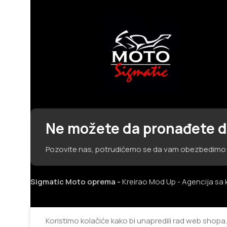
Ne možete da pronađete d
Pozovite nas, potrudićemo se da vam obezbedimo 
Sigmatic Moto oprema -
Kreirao Mod Up - Agencija s
Koristimo kolačiće kako bi unapredili rad web shopa. 