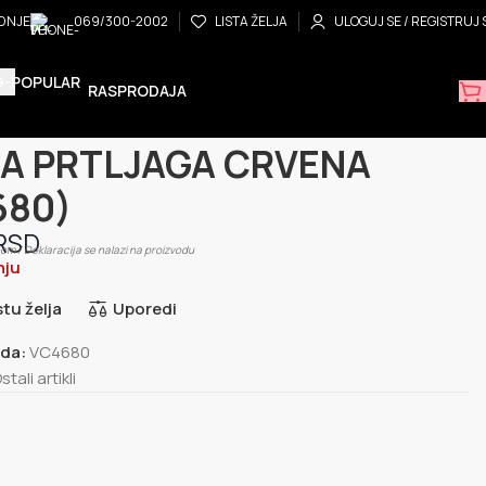
ADNJE
069/300-2002
LISTA ŽELJA
ULOGUJ SE / REGISTRUJ 
RASPRODAJA
i artikli
MREZA PRTLJAGA CRVENA (VC4680)
A PRTLJAGA CRVENA
680)
om / Deklaracija se nalazi na proizvodu
nju
stu želja
Uporedi
oda:
VC4680
stali artikli