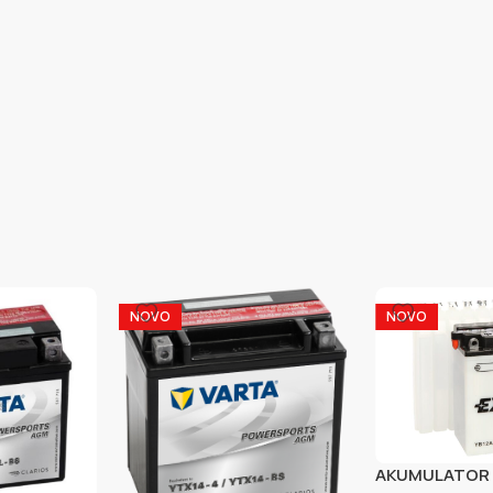
NOVO
NOVO
AKUMULATOR 