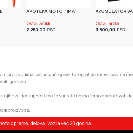
KE
APOTEKA MOTO TIP A
AKUMULATOR V
02621-A-
(03093)
4AH (YTX5L-BS 
Ostali artikli
Ostali artikli
2.250,00
3.800,00
vim proizvodima, uključujući opise, fotografije i cene. Ipak, ne
rnih grešaka.
ali njihova dostupnost može varirati i ne možemo garantovati da 
ciji proizvoda.
to opreme, delova i vozila već 20 godina.