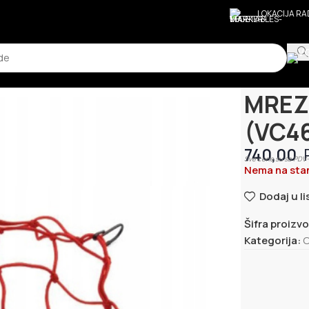
LOKACIJA R
Početna
Ostal
MREZ
(VC4
740,00
Sve cene su sa PDV-
Nema na sta
Dodaj u li
Šifra proizv
Kategorija:
O