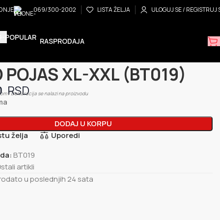
ADNJE
069/300-2002
LISTA ŽELJA
ULOGUJ SE / REGISTRUJ 
RASPRODAJA
i artikli
MOTO POJAS XL-XXL (BT019)
 POJAS XL-XXL (BT019)
0
om / Deklaracija se nalazi na proizvodu
ma
DODAJ U KORPU
stu želja
Uporedi
oda:
BT019
stali artikli
prodato u poslednjih 24 sata