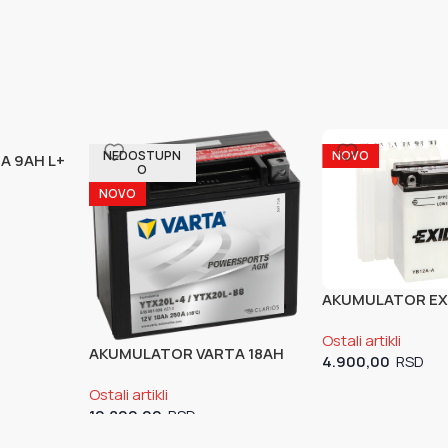
NEDOSTUPN
NOVO
A 9AH L+
O
NOVO
AKUMULATOR EX
12V 12AH (YB12A-
Ostali artikli
AKUMULATOR VARTA 18AH
4.900,00
D+ (YTX20L-BS VARTA)
Ostali artikli
10.800,00