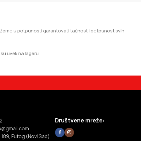
 možemo u potpunosti garantovati tačnost i potpunost svih
su uvek na lageru.
Društvene mreže:
2
o@gmail.com
 189, Futog (Novi Sad)