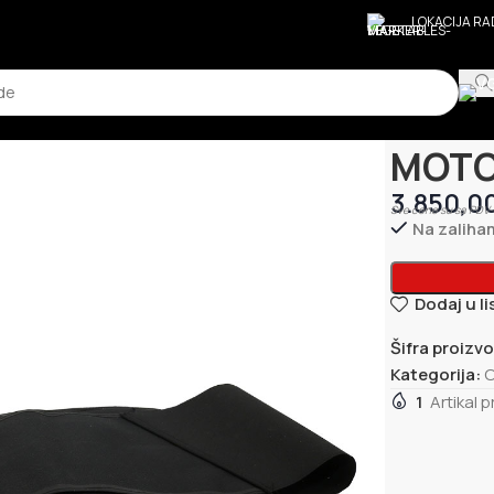
LOKACIJA R
Početna
Ostal
MOTO
3.850,0
Sve cene su sa PDV-
Na zaliha
Dodaj u li
Šifra proizv
Kategorija:
O
1
Artikal 