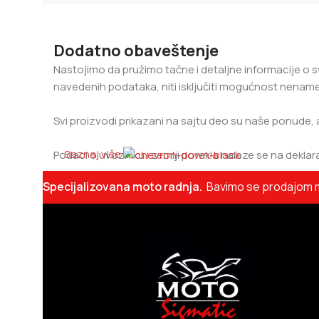
Dodatno obaveštenje
Nastojimo da pružimo tačne i detaljne informacije o s
navedenih podataka, niti isključiti mogućnost nename
Svi proizvodi prikazani na sajtu deo su naše ponude, 
Saznaj više
Podaci o uvozniku i zemlji porekla nalaze se na deklara
Specijalizovana moto radnja.
Bavimo se prodajom mo