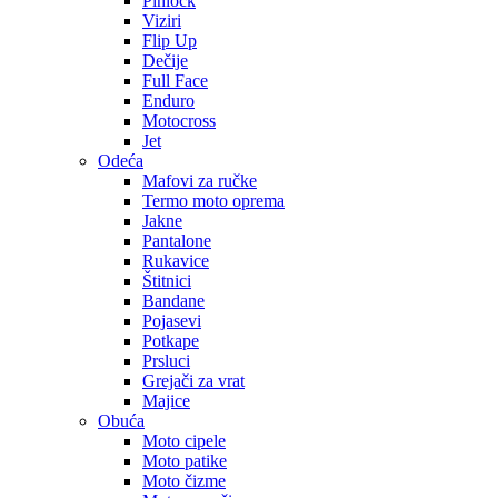
Pinlock
Viziri
Flip Up
Dečije
Full Face
Enduro
Motocross
Jet
Odeća
Mafovi za ručke
Termo moto oprema
Jakne
Pantalone
Rukavice
Štitnici
Bandane
Pojasevi
Potkape
Prsluci
Grejači za vrat
Majice
Obuća
Moto cipele
Moto patike
Moto čizme