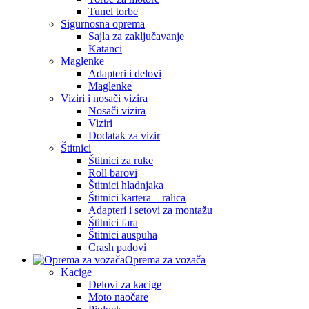
Tunel torbe
Sigurnosna oprema
Sajla za zaključavanje
Katanci
Maglenke
Adapteri i delovi
Maglenke
Viziri i nosači vizira
Nosači vizira
Viziri
Dodatak za vizir
Štitnici
Štitnici za ruke
Roll barovi
Štitnici hladnjaka
Štitnici kartera – ralica
Adapteri i setovi za montažu
Štitnici fara
Štitnici auspuha
Crash padovi
Oprema za vozača
Kacige
Delovi za kacige
Moto naočare