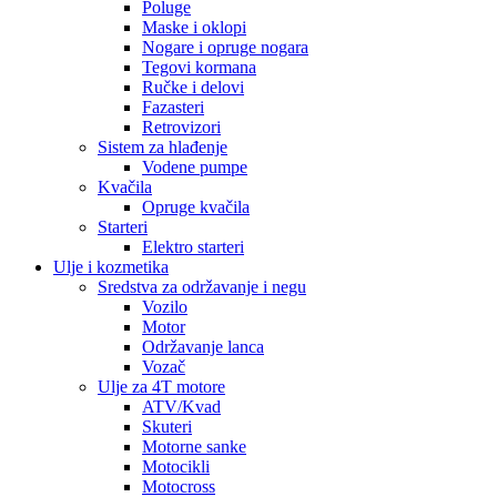
Poluge
Maske i oklopi
Nogare i opruge nogara
Tegovi kormana
Ručke i delovi
Fazasteri
Retrovizori
Sistem za hlađenje
Vodene pumpe
Kvačila
Opruge kvačila
Starteri
Elektro starteri
Ulje i kozmetika
Sredstva za održavanje i negu
Vozilo
Motor
Održavanje lanca
Vozač
Ulje za 4T motore
ATV/Kvad
Skuteri
Motorne sanke
Motocikli
Motocross