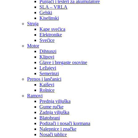
Punjači i testeri za akumulatore
SLA – VRLA
Gelski
Kiselinski
Struja
Kape svećica
Elektronike
Svećice
Motor
Dihtunzi
Klipovi
Glave i bregaste osovine
Ležajevi
Semerinzi
Prenos i lančanici
Kaiševi
Rolnice
Ramovi
Prednja viljuška
Gume ručke
Zadnja viljuška
Blatobrani
Podizači i nosači kormana
Nalepnice i značke
Nosači tablice