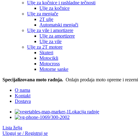
Ulje za kočnice i rashladne tečnosti
Ulje za kočnice
Ulje za menjače
2T ulje
Automatski menjači
Ulje za vile i amortizere
Ulje za amortizere
Ulje za vile
Ulje za 2T motore
Skuteri
Motocikli
Motocross
Motorne sanke
Specijalizovana moto radnja.
Onlajn prodaja moto opreme i rezerni
O nama
Kontakt
Dostava
Lokacija radnje
069/300-2002
Lista želja
Uloguj se / Registruj se