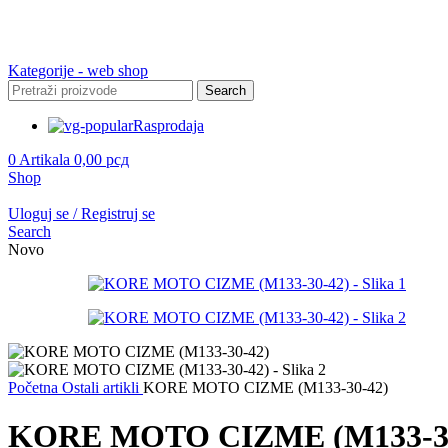
Kategorije - web shop
Search
Rasprodaja
0
Artikala
0,00
рсд
Shop
Uloguj se / Registruj se
Search
Novo
Početna
Ostali artikli
KORE MOTO CIZME (M133-30-42)
KORE MOTO CIZME (M133-30