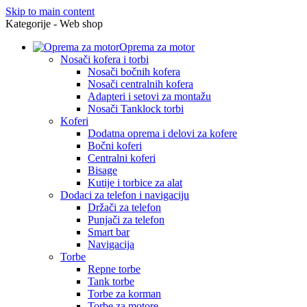
Skip to main content
Kategorije - Web shop
Oprema za motor
Nosači kofera i torbi
Nosači bočnih kofera
Nosači centralnih kofera
Adapteri i setovi za montažu
Nosači Tanklock torbi
Koferi
Dodatna oprema i delovi za kofere
Bočni koferi
Centralni koferi
Bisage
Kutije i torbice za alat
Dodaci za telefon i navigaciju
Držači za telefon
Punjači za telefon
Smart bar
Navigacija
Torbe
Repne torbe
Tank torbe
Torbe za korman
Torbe za motore