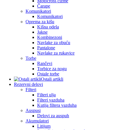
Motocross čizme
Čarape
Komunikatori
Komunikatori
Oprema za kišu
Kišna odela
Jakne
Kombinezoni
Navlake za obuću
Pantalone
Navlake za rukavice
Torbe
Rančevi
Torbice za nogu
Ostale torbe
Ostali artikli
Rezervni delovi
Filteri
Filteri ulja
Filteri vazduha
Kutija filtera vazduha
Auspusi
Delovi za auspuh
Akumulatori
Litijum