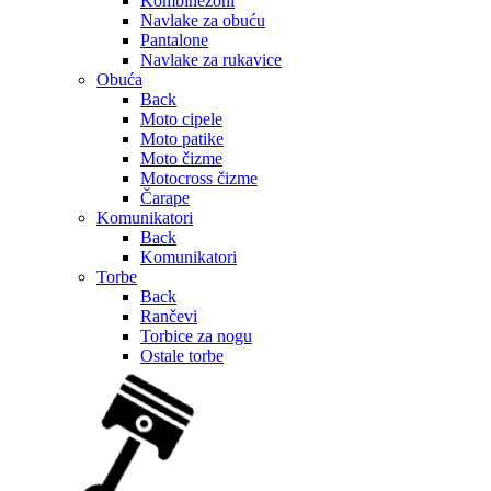
Kombinezoni
Navlake za obuću
Pantalone
Navlake za rukavice
Obuća
Back
Moto cipele
Moto patike
Moto čizme
Motocross čizme
Čarape
Komunikatori
Back
Komunikatori
Torbe
Back
Rančevi
Torbice za nogu
Ostale torbe