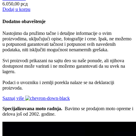
6.050,00
рсд
Dodaj u korpu
Dodatno obaveštenje
Nastojimo da pružimo tačne i detaljne informacije o svim
proizvodima, uključujući opise, fotografije i cene. Ipak, ne možemo
u potpunosti garantovati tačnost i potpunost svih navedenih
podataka, niti isključiti mogućnost nenamernih grešaka.
Svi proizvodi prikazani na sajtu deo su naše ponude, ali njihova
dostupnost može varirati i ne možemo garantovati da su uvek na
lageru.
Podaci o uvozniku i zemlji porekla nalaze se na deklaraciji
proizvoda.
Saznaj više
Specijalizovana moto radnja.
Bavimo se prodajom moto opreme i
delova još od 2002. godine.