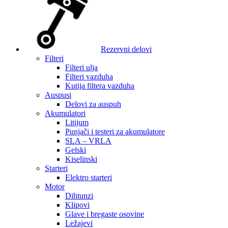
Rezervni delovi
Filteri
Filteri ulja
Filteri vazduha
Kutija filtera vazduha
Auspusi
Delovi za auspuh
Akumulatori
Litijum
Punjači i testeri za akumulatore
SLA – VRLA
Gelski
Kiselinski
Starteri
Elektro starteri
Motor
Dihtunzi
Klipovi
Glave i bregaste osovine
Ležajevi