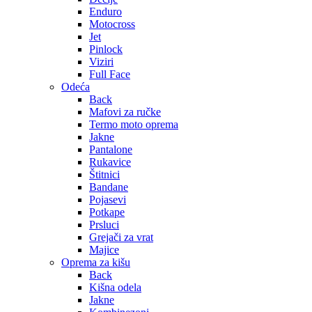
Enduro
Motocross
Jet
Pinlock
Viziri
Full Face
Odeća
Back
Mafovi za ručke
Termo moto oprema
Jakne
Pantalone
Rukavice
Štitnici
Bandane
Pojasevi
Potkape
Prsluci
Grejači za vrat
Majice
Oprema za kišu
Back
Kišna odela
Jakne