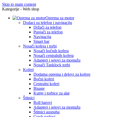
Skip to main content
Kategorije - Web shop
Oprema za motor
Dodaci za telefon i navigaciju
Držači za telefon
Punjači za telefon
Navigacija
Smart bar
Nosači kofera i torbi
Nosači bočnih kofera
Nosači centralnih kofera
Adapteri i setovi za montažu
Nosači Tanklock torbi
Koferi
Dodatna oprema i delovi za kofere
Bočni koferi
Centralni koferi
Bisage
Kutije i torbice za alat
Štitnici
Roll barovi
Adapteri i setovi za montažu
Štitnici auspuha
Crash padovi