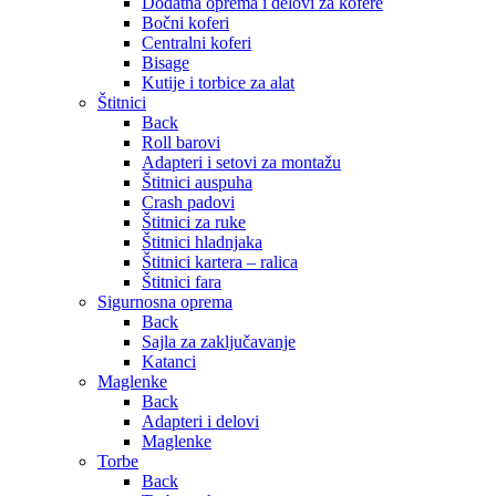
Dodatna oprema i delovi za kofere
Bočni koferi
Centralni koferi
Bisage
Kutije i torbice za alat
Štitnici
Back
Roll barovi
Adapteri i setovi za montažu
Štitnici auspuha
Crash padovi
Štitnici za ruke
Štitnici hladnjaka
Štitnici kartera – ralica
Štitnici fara
Sigurnosna oprema
Back
Sajla za zaključavanje
Katanci
Maglenke
Back
Adapteri i delovi
Maglenke
Torbe
Back