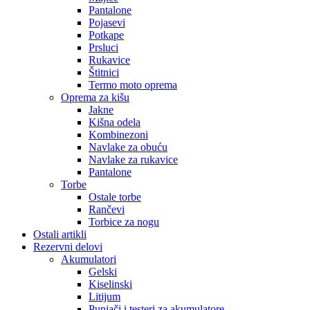
Pantalone
Pojasevi
Potkape
Prsluci
Rukavice
Štitnici
Termo moto oprema
Oprema za kišu
Jakne
Kišna odela
Kombinezoni
Navlake za obuću
Navlake za rukavice
Pantalone
Torbe
Ostale torbe
Rančevi
Torbice za nogu
Ostali artikli
Rezervni delovi
Akumulatori
Gelski
Kiselinski
Litijum
Punjači i testeri za akumulatore