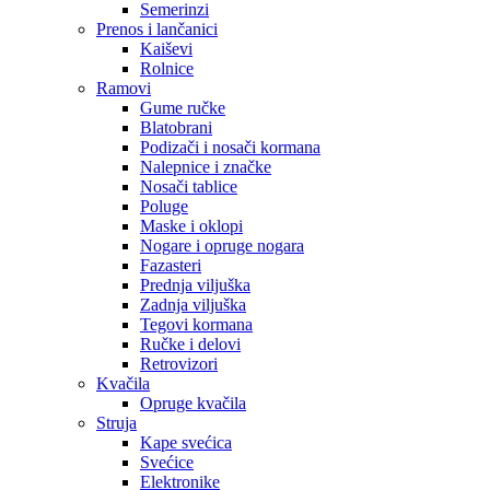
Semerinzi
Prenos i lančanici
Kaiševi
Rolnice
Ramovi
Gume ručke
Blatobrani
Podizači i nosači kormana
Nalepnice i značke
Nosači tablice
Poluge
Maske i oklopi
Nogare i opruge nogara
Fazasteri
Prednja viljuška
Zadnja viljuška
Tegovi kormana
Ručke i delovi
Retrovizori
Kvačila
Opruge kvačila
Struja
Kape svećica
Svećice
Elektronike