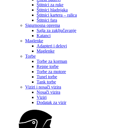
Štitnici za ruke
Štitnici hladnjaka
Štitnici kartera – ralica
Štitnici fara
Sigurnosna oprema
Sajla za zaključavanje
Katanci
Maglenke
Adapteri i delovi
Maglenke
Torbe
Torbe za korman
Repne torbe
Torbe za motore
Tunel torbe
Tank torbe
Viziri i nosači vizira
Nosači vizira
Viziri
Dodatak za vizir