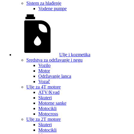
Sistem za hlađenje
Vodene pumpe
Ulje i kozmetika
Sredstva za održavanje i negu
Vozilo
Motor
Održavanje lanca
Vozač
Ulje za 4T motore
ATV/Kvad
Skuteri
Motorne sanke
Motocikli
Motocross
Ulje za 2T motore
Skuteri
Motocikli