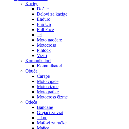
Kacige
Dečije
Delovi za kacige
Enduro
Flip Up
Full Face
Jet
Moto naočare
Motocross
Pinlock
Viziri
Komunikatori
Komunikatori
Obuća
Čarape
Moto cipele
Moto čizme
Moto patike
Motocross čizme
Odeća
Bandane
Grejači za vrat
Jakne
Mafovi za ručke
Majice