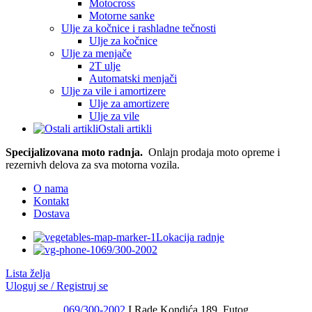
Motocross
Motorne sanke
Ulje za kočnice i rashladne tečnosti
Ulje za kočnice
Ulje za menjače
2T ulje
Automatski menjači
Ulje za vile i amortizere
Ulje za amortizere
Ulje za vile
Ostali artikli
Specijalizovana moto radnja.
Onlajn prodaja moto opreme i
rezernivh delova za sva motorna vozila.
O nama
Kontakt
Dostava
Lokacija radnje
069/300-2002
Lista želja
Uloguj se / Registruj se
069/300-2002
I Rade Kondića 189, Futog