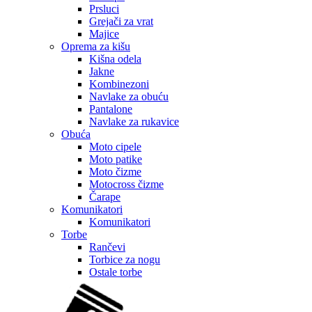
Prsluci
Grejači za vrat
Majice
Oprema za kišu
Kišna odela
Jakne
Kombinezoni
Navlake za obuću
Pantalone
Navlake za rukavice
Obuća
Moto cipele
Moto patike
Moto čizme
Motocross čizme
Čarape
Komunikatori
Komunikatori
Torbe
Rančevi
Torbice za nogu
Ostale torbe