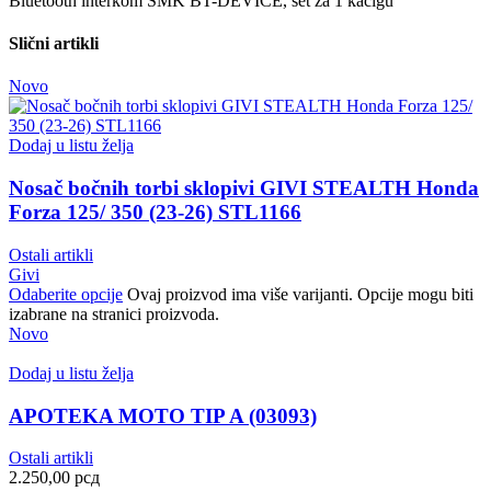
Bluetooth interkom SMK BT-DEVICE, set za 1 kacigu
Slični artikli
Novo
Dodaj u listu želja
Nosač bočnih torbi sklopivi GIVI STEALTH Honda
Forza 125/ 350 (23-26) STL1166
Ostali artikli
Givi
Odaberite opcije
Ovaj proizvod ima više varijanti. Opcije mogu biti
izabrane na stranici proizvoda.
Novo
Dodaj u listu želja
APOTEKA MOTO TIP A (03093)
Ostali artikli
2.250,00
рсд