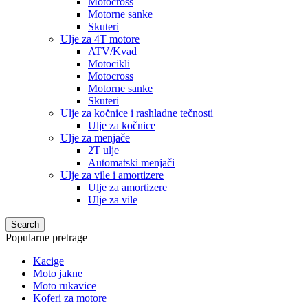
Motocross
Motorne sanke
Skuteri
Ulje za 4T motore
ATV/Kvad
Motocikli
Motocross
Motorne sanke
Skuteri
Ulje za kočnice i rashladne tečnosti
Ulje za kočnice
Ulje za menjače
2T ulje
Automatski menjači
Ulje za vile i amortizere
Ulje za amortizere
Ulje za vile
Search
Popularne pretrage
Kacige
Moto jakne
Moto rukavice
Koferi za motore