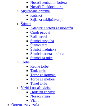
Nosači centralnih kofera
Nosači Tanklock torbi
Sigurnosna oprema
Katanci
Sajla za zaključavanje
Štitnici
Adapteri i setovi za montažu
Crash padovi
Roll barovi
Štitnici auspuha
Štitnici fara
Štitnici hladnjaka
Štitnici kartera – ralica
Štitnici za ruke
Torbe
Repne torbe
Tank torbe
Torbe za korman
Torbe za motore
Tunel torbe
Viziri i nosači vizira
Dodatak za vizir
Nosači vizira
Viziri
Oprema za vozača