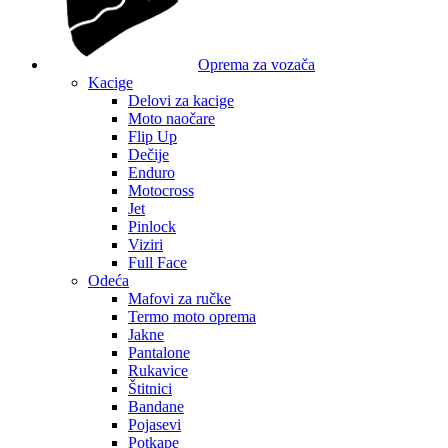
Oprema za vozača
Kacige
Delovi za kacige
Moto naočare
Flip Up
Dečije
Enduro
Motocross
Jet
Pinlock
Viziri
Full Face
Odeća
Mafovi za ručke
Termo moto oprema
Jakne
Pantalone
Rukavice
Štitnici
Bandane
Pojasevi
Potkape