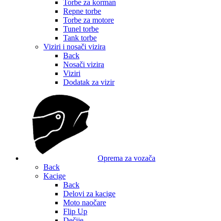
Torbe za korman
Repne torbe
Torbe za motore
Tunel torbe
Tank torbe
Viziri i nosači vizira
Back
Nosači vizira
Viziri
Dodatak za vizir
Oprema za vozača
Back
Kacige
Back
Delovi za kacige
Moto naočare
Flip Up
Dečije