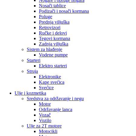
Nogare i opruge nogara
Nosači tablice
Podizači i nosači kormana
Poluge
Prednja viljuška
Retrovizori
Ručke i delovi
Tegovi kormana
Zadnja viljuška
Sistem za hlađenje
Vodene pumpe
Starteri
Elektro starteri
Struja
Elektronike
Kape svećica
Svećice
Ulje i kozmetika
Sredstva za održavanje i negu
Motor
Održavanje lanca
Vozač
Vozilo
Ulje za 2T motore
Motocikli