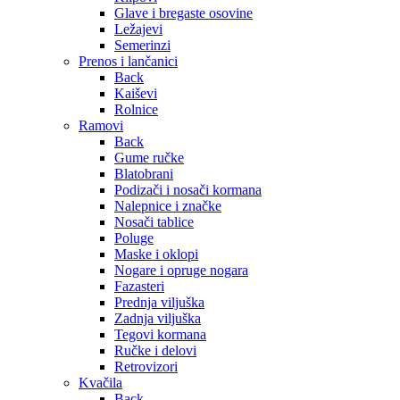
Glave i bregaste osovine
Ležajevi
Semerinzi
Prenos i lančanici
Back
Kaiševi
Rolnice
Ramovi
Back
Gume ručke
Blatobrani
Podizači i nosači kormana
Nalepnice i značke
Nosači tablice
Poluge
Maske i oklopi
Nogare i opruge nogara
Fazasteri
Prednja viljuška
Zadnja viljuška
Tegovi kormana
Ručke i delovi
Retrovizori
Kvačila
Back