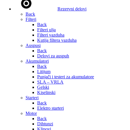
Rezervni delovi
Back
Filteri
Back
Filteri ulja
Filteri vazduha
Kutija filtera vazduha
Auspusi
Back
Delovi za auspuh
Akumulatori
Back
Litijum
Punjači i testeri za akumulatore
SLA – VRLA
Gelski
Kiselinski
Starteri
Back
Elektro starteri
Motor
Back
Dihtunzi
Klipovi