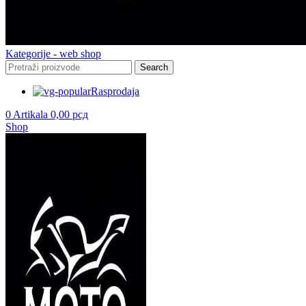
Kategorije - web shop
Search
Rasprodaja
0
Artikala
0,00
рсд
Shop