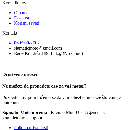
Korisi linkovi
O nama
Dostava
Korisni saveti
Kontakt
069/300-2002
sigmaticmoto@gmail.com
Rade Kondića 189, Futog (Novi Sad)
Društvene mreže:
Ne možete da pronađete deo za vaš motor?
Pozovite nas, potrudićemo se da vam obezbedimo sve što vam je
potrebno.
Sigmatic Moto oprema -
Kreirao Mod Up - Agencija sa
kompletnom uslugom.
Politika privatnosti