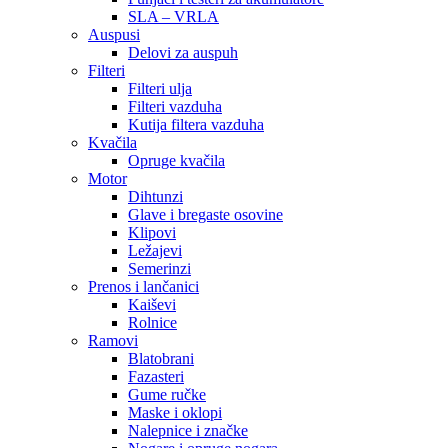
SLA – VRLA
Auspusi
Delovi za auspuh
Filteri
Filteri ulja
Filteri vazduha
Kutija filtera vazduha
Kvačila
Opruge kvačila
Motor
Dihtunzi
Glave i bregaste osovine
Klipovi
Ležajevi
Semerinzi
Prenos i lančanici
Kaiševi
Rolnice
Ramovi
Blatobrani
Fazasteri
Gume ručke
Maske i oklopi
Nalepnice i značke