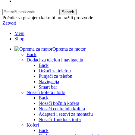
Search
Počnite sa pisanjem kako bi pretražili proizvode.
Zatvori
Meni
Shop
Oprema za motor
Back
Dodaci za telefon i navigaciju
Back
Držači za telefon
Punjači za telefon
Navigacija
Smart bar
Nosači kofera i torbi
Back
Nosači bočnih kofera
Nosači centralnih kofera
Adapteri i setovi za montažu
Nosači Tanklock torbi
Koferi
Back