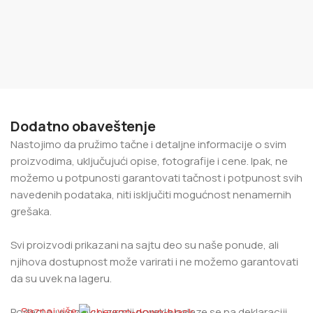
Dodatno obaveštenje
Nastojimo da pružimo tačne i detaljne informacije o svim
proizvodima, uključujući opise, fotografije i cene. Ipak, ne
možemo u potpunosti garantovati tačnost i potpunost svih
navedenih podataka, niti isključiti mogućnost nenamernih
grešaka.
Svi proizvodi prikazani na sajtu deo su naše ponude, ali
njihova dostupnost može varirati i ne možemo garantovati
da su uvek na lageru.
Saznaj više
Podaci o uvozniku i zemlji porekla nalaze se na deklaraciji