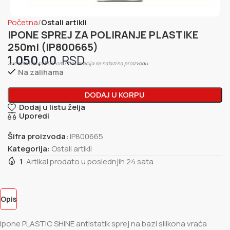
Početna
Ostali artikli
IPONE SPREJ ZA POLIRANJE PLASTIKE
250ml (IP800665)
1.050,00
Sve cene su sa PDV-om / Deklaracija se nalazi na proizvodu
Na zalihama
DODAJ U KORPU
Dodaj u listu želja
Uporedi
Šifra proizvoda:
IP800665
Kategorija:
Ostali artikli
1
Artikal prodato u poslednjih 24 sata
Opis
Ipone PLASTIC SHINE antistatik sprej na bazi silikona vraća