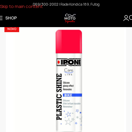
069/300-2002
I Rade Kondića 189, Futog
Skip to main content
SHOP
NOVO