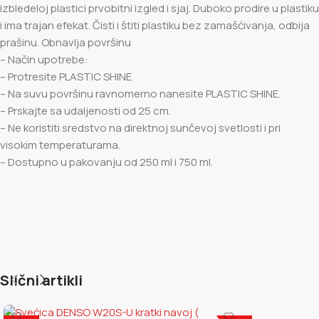
izbledeloj plastici prvobitni izgled i sjaj. Duboko prodire u plastiku
i ima trajan efekat. Čisti i štiti plastiku bez zamašćivanja, odbija
prašinu. Obnavlja površinu
– Način upotrebe:
– Protresite PLASTIC SHINE
– Na suvu površinu ravnomerno nanesite PLASTIC SHINE.
– Prskajte sa udaljenosti od 25 cm.
– Ne koristiti sredstvo na direktnoj sunčevoj svetlosti i pri
visokim temperaturama.
– Dostupno u pakovanju od 250 ml i 750 ml.
Slični artikli