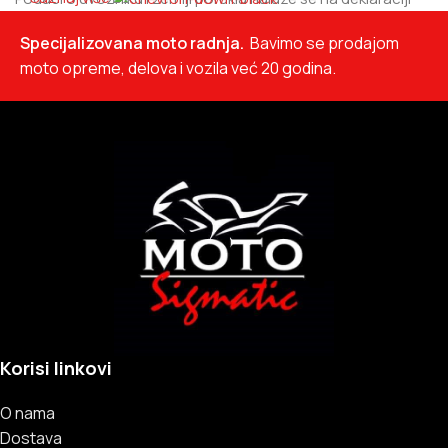
proizvoda.
Specijalizovana moto radnja.
Bavimo se prodajom
moto opreme, delova i vozila već 20 godina.
Korisi linkovi
O nama
Dostava