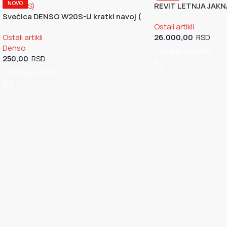
NOVO
NOVO
REVIT LETNJA JAKN
Svećica DENSO W20S-U kratki navoj (
FJT273_4130_M)
Ostali artikli
NGK B6S)
Ostali artikli
26.000,00
Denso
DODAJ U KORPU
250,00
DODAJ U KORPU