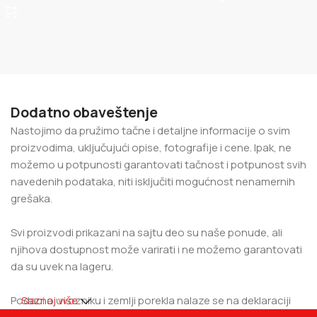
Dodatno obaveštenje
Nastojimo da pružimo tačne i detaljne informacije o svim
proizvodima, uključujući opise, fotografije i cene. Ipak, ne
možemo u potpunosti garantovati tačnost i potpunost svih
navedenih podataka, niti isključiti mogućnost nenamernih
grešaka.
Svi proizvodi prikazani na sajtu deo su naše ponude, ali
njihova dostupnost može varirati i ne možemo garantovati
da su uvek na lageru.
Podaci o uvozniku i zemlji porekla nalaze se na deklaraciji
Saznaj više