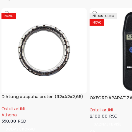
NOVO
NEDOSTUPNO
NOVO
Dihtung auspuha prsten (32x42x2,65)
OXFORD APARAT ZA 
Athena
Ostali artikli
Ostali artikli
Athena
2.100,00
550,00
SAZNAJTE VIŠE
DODAJ U KORPU