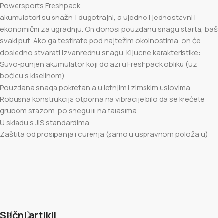
Powersports Freshpack
akumulatori su snažni i dugotrajni, a ujedno i jednostavni i
ekonomični za ugradnju. On donosi pouzdanu snagu starta, baš
svaki put. Ako ga testirate pod najtežim okolnostima, on će
dosledno stvarati izvanrednu snagu. Kljucne karakteristike:
Suvo-punjen akumulator koji dolazi u Freshpack obliku (uz
bočicu s kiselinom)
Pouzdana snaga pokretanja u letnjim i zimskim uslovima
Robusna konstrukcija otporna na vibracije bilo da se krećete
grubom stazom, po snegu ili na talasima
U skladu s JIS standardima
Zaštita od prosipanja i curenja (samo u uspravnom položaju)
Slični artikli