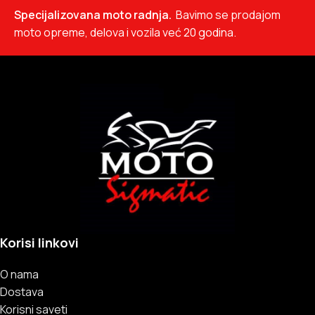
proizvoda.
Specijalizovana moto radnja.
Bavimo se prodajom
moto opreme, delova i vozila već 20 godina.
Korisi linkovi
O nama
Dostava
Korisni saveti