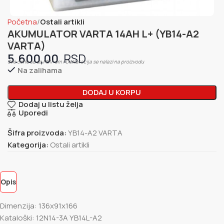
Početna
Ostali artikli
AKUMULATOR VARTA 14AH L+ (YB14-A2
VARTA)
5.600,00
Sve cene su sa PDV-om / Deklaracija se nalazi na proizvodu
Na zalihama
DODAJ U KORPU
Dodaj u listu želja
Uporedi
Šifra proizvoda:
YB14-A2 VARTA
Kategorija:
Ostali artikli
Opis
Dimenzija: 136x91x166
Kataloški: 12N14-3A YB14L-A2