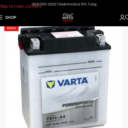
069/300-2002
I Rade Kondića 189, Futog
Skip to main content
SHOP
NOVO