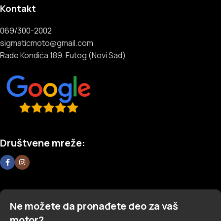
Kontakt
069/300-2002
sigmaticmoto@gmail.com
Rade Kondića 189, Futog (Novi Sad)
Društvene mreže:
Ne možete da pronađete deo za vaš
motor?