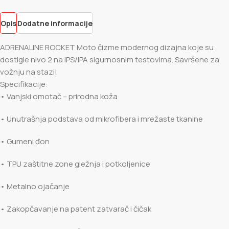
Opis
Dodatne informacije
ADRENALINE ROCKET Moto čizme modernog dizajna koje su
dostigle nivo 2 na IPS/IPA sigurnosnim testovima. Savršene za
vožnju na stazi!
Specifikacije:
• Vanjski omotač – prirodna koža
• Unutrašnja podstava od mikrofibera i mrežaste tkanine
• Gumeni đon
• TPU zaštitne zone gležnja i potkoljenice
• Metalno ojačanje
• Zakopčavanje na patent zatvarač i čičak