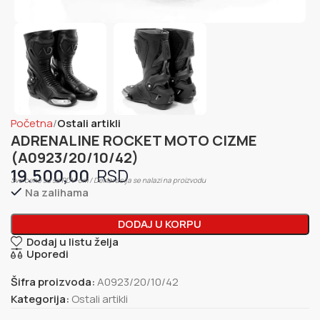
Početna
Ostali artikli
ADRENALINE ROCKET MOTO CIZME
(A0923/20/10/42)
19.500,00
Sve cene su sa PDV-om / Deklaracija se nalazi na proizvodu
Na zalihama
DODAJ U KORPU
Dodaj u listu želja
Uporedi
Šifra proizvoda:
A0923/20/10/42
Kategorija:
Ostali artikli