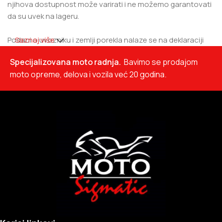
njihova dostupnost može varirati i ne možemo garantovati
da su uvek na lageru.
Podaci o uvozniku i zemlji porekla nalaze se na deklaraciji
Saznaj više
proizvoda.
Specijalizovana moto radnja.
Bavimo se prodajom
moto opreme, delova i vozila već 20 godina.