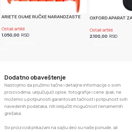
ARIETE GUME RUČKE NARANDZASTE
OXFORD APARAT ZA 
(AR02621-A-AR)
Ostali artikli
Ostali artikli
1.050,00
2.100,00
DODAJ U KORPU
SAZNAJTE VIŠE
Dodatno obaveštenje
Nastojimo da pružimo tačne i detaljne informacije o svim
proizvodima, uključujući opise, fotografije i cene. Ipak, ne
možemo u potpunosti garantovati tačnost i potpunost svih
navedenih podataka, niti isključiti mogućnost nenamernih
grešaka.
Svi proizvodi prikazani na sajtu deo su naše ponude, ali