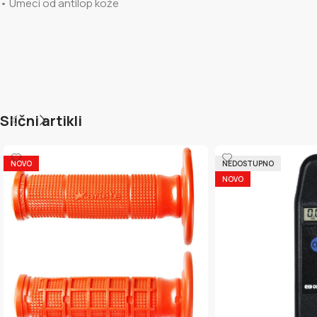
• Umeci od antilop kože
Slični artikli
NOVO
NEDOSTUPNO
NOVO