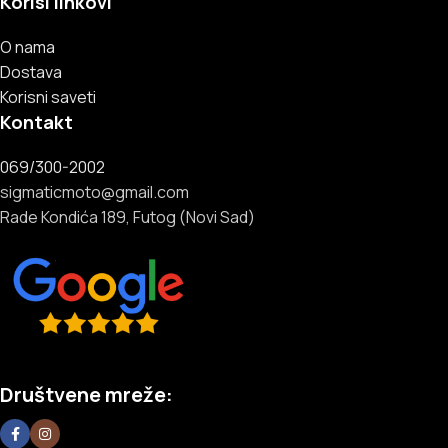
Korisi linkovi
O nama
Dostava
Korisni saveti
Kontakt
069/300-2002
sigmaticmoto@gmail.com
Rade Kondića 189, Futog (Novi Sad)
Društvene mreže: