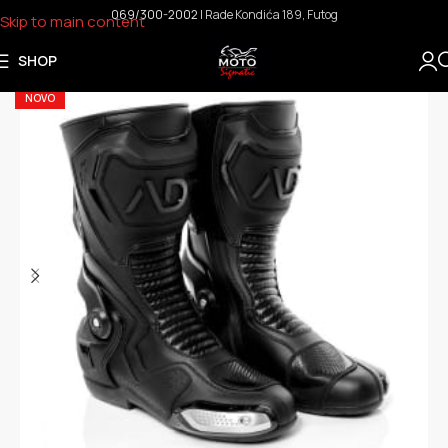
069/300-2002
I Rade Kondića 189, Futog
Skip to main content
SHOP
NOVO