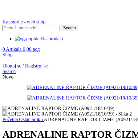
Kategorije - web shop
Search
Rasprodaja
0
Artikala
0,00
рсд
Shop
Uloguj se / Registruj se
Search
Novo
Početna
Ostali artikli
ADRENALINE RAPTOR ČIZME (A0921/18/1
ADRENALINE RAPTOR ČIZME 