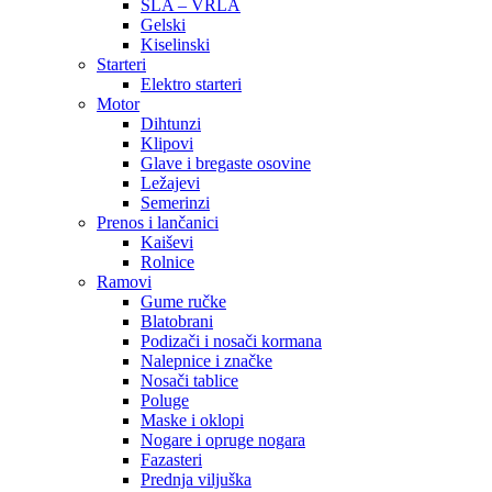
SLA – VRLA
Gelski
Kiselinski
Starteri
Elektro starteri
Motor
Dihtunzi
Klipovi
Glave i bregaste osovine
Ležajevi
Semerinzi
Prenos i lančanici
Kaiševi
Rolnice
Ramovi
Gume ručke
Blatobrani
Podizači i nosači kormana
Nalepnice i značke
Nosači tablice
Poluge
Maske i oklopi
Nogare i opruge nogara
Fazasteri
Prednja viljuška