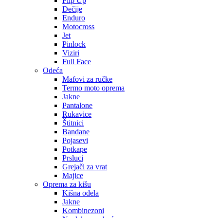
Flip Up
Dečije
Enduro
Motocross
Jet
Pinlock
Viziri
Full Face
Odeća
Mafovi za ručke
Termo moto oprema
Jakne
Pantalone
Rukavice
Štitnici
Bandane
Pojasevi
Potkape
Prsluci
Grejači za vrat
Majice
Oprema za kišu
Kišna odela
Jakne
Kombinezoni