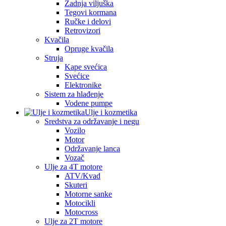
Zadnja viljuška
Tegovi kormana
Ručke i delovi
Retrovizori
Kvačila
Opruge kvačila
Struja
Kape svećica
Svećice
Elektronike
Sistem za hlađenje
Vodene pumpe
Ulje i kozmetika
Sredstva za održavanje i negu
Vozilo
Motor
Održavanje lanca
Vozač
Ulje za 4T motore
ATV/Kvad
Skuteri
Motorne sanke
Motocikli
Motocross
Ulje za 2T motore