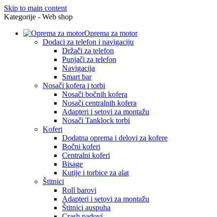
Skip to main content
Kategorije - Web shop
Oprema za motor
Dodaci za telefon i navigaciju
Držači za telefon
Punjači za telefon
Navigacija
Smart bar
Nosači kofera i torbi
Nosači bočnih kofera
Nosači centralnih kofera
Adapteri i setovi za montažu
Nosači Tanklock torbi
Koferi
Dodatna oprema i delovi za kofere
Bočni koferi
Centralni koferi
Bisage
Kutije i torbice za alat
Štitnici
Roll barovi
Adapteri i setovi za montažu
Štitnici auspuha
Crash padovi