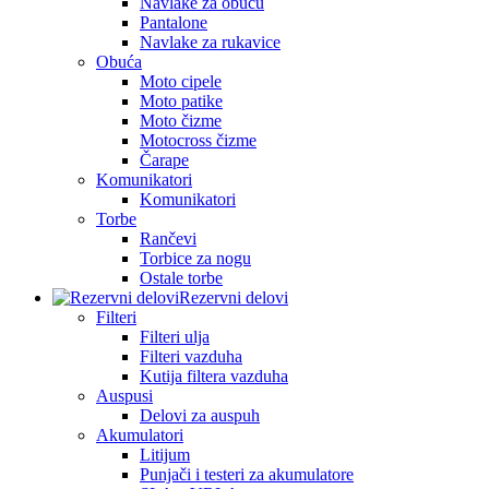
Navlake za obuću
Pantalone
Navlake za rukavice
Obuća
Moto cipele
Moto patike
Moto čizme
Motocross čizme
Čarape
Komunikatori
Komunikatori
Torbe
Rančevi
Torbice za nogu
Ostale torbe
Rezervni delovi
Filteri
Filteri ulja
Filteri vazduha
Kutija filtera vazduha
Auspusi
Delovi za auspuh
Akumulatori
Litijum
Punjači i testeri za akumulatore