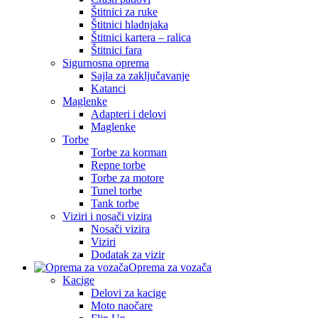
Štitnici za ruke
Štitnici hladnjaka
Štitnici kartera – ralica
Štitnici fara
Sigurnosna oprema
Sajla za zaključavanje
Katanci
Maglenke
Adapteri i delovi
Maglenke
Torbe
Torbe za korman
Repne torbe
Torbe za motore
Tunel torbe
Tank torbe
Viziri i nosači vizira
Nosači vizira
Viziri
Dodatak za vizir
Oprema za vozača
Kacige
Delovi za kacige
Moto naočare